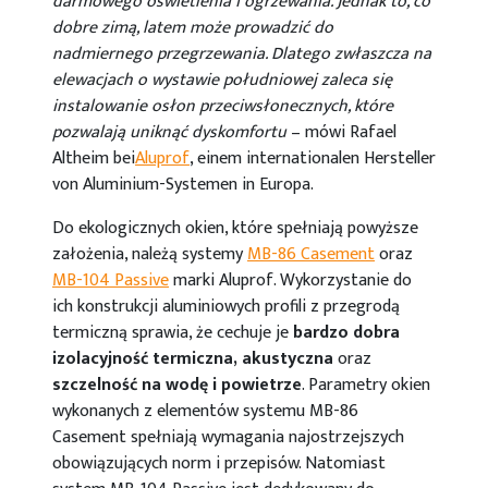
darmowego oświetlenia i ogrzewania. Jednak to, co
dobre zimą, latem może prowadzić do
nadmiernego przegrzewania. Dlatego zwłaszcza na
elewacjach o wystawie południowej zaleca się
instalowanie osłon przeciwsłonecznych, które
pozwalają uniknąć dyskomfortu
– mówi Rafael
Altheim bei
Aluprof
, einem internationalen Hersteller
von Aluminium-Systemen in Europa.
Do ekologicznych okien, które spełniają powyższe
założenia, należą systemy
MB-86 Casement
oraz
MB-104 Passive
marki Aluprof. Wykorzystanie do
ich konstrukcji aluminiowych profili z przegrodą
termiczną sprawia, że cechuje je
bardzo dobra
izolacyjność termiczna, akustyczna
oraz
szczelność na wodę i powietrze
. Parametry okien
wykonanych z elementów systemu MB-86
Casement spełniają wymagania najostrzejszych
obowiązujących norm i przepisów. Natomiast