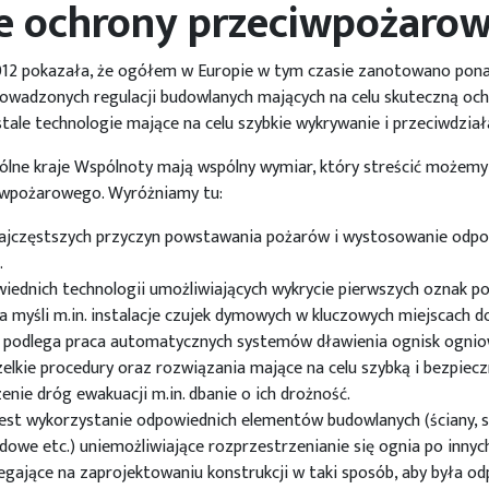
e ochrony przeciwpożarow
–2012 pokazała, że ogółem w Europie w tym czasie zanotowano p
prowadzonych regulacji budowlanych mających na celu skuteczną oc
stale technologie mające na celu szybkie wykrywanie i przeciwdzia
lne kraje Wspólnoty mają wspólny wymiar, który streścić możemy
iwpożarowego. Wyróżniamy tu:
 najczęstszych przyczyn powstawania pożarów i wystosowanie odpo
.
wiednich technologii umożliwiających wykrycie pierwszych oznak 
 myśli m.in. instalacje czujek dymowych w kluczowych miejscach do
e podlega praca automatycznych systemów dławienia ognisk ogniow
elkie procedury oraz rozwiązania mające na celu szybką i bezpiec
enie dróg ewakuacji m.in. dbanie o ich drożność.
est wykorzystanie odpowiednich elementów budowlanych (ściany, s
owe etc.) uniemożliwiające rozprzestrzenianie się ognia po innych
egające na zaprojektowaniu konstrukcji w taki sposób, aby była od