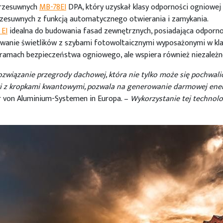
przesuwnych
MB-78EI
DPA, który uzyskał klasy odporności ogniowej 
rzesuwnych z funkcją automatycznego otwierania i zamykania.
EI
idealna do budowania fasad zewnętrznych, posiadająca odporno
wanie świetlików z szybami fotowoltaicznymi wyposażonymi w kl
 ramach bezpieczeństwa ogniowego, ale wspiera również niezależn
ozwiązanie przegrody dachowej, która nie tylko może się pochwali
ki z kropkami kwantowymi, pozwala na generowanie darmowej ener
er von Aluminium-Systemen in Europa. –
Wykorzystanie tej technol