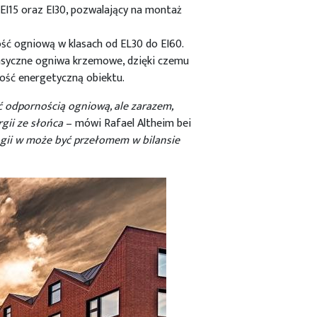
EI15 oraz EI30, pozwalający na montaż
ść ogniową w klasach od EL30 do EI60.
asyczne ogniwa krzemowe, dzięki czemu
ość energetyczną obiektu.
ć odpornością ogniową, ale zarazem,
gii ze słońca
– mówi Rafael Altheim bei
ogii w może być przełomem w bilansie