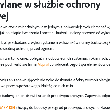
lane w służbie ochrony
ej
wnictwie mieszkalnym jest jednym z najważniejszych elementów, 
już na etapie tworzenia koncepcji budynku należy przemyśleć wyk
 być przebadane z wykorzystaniem wskaźników normy badawczej Ö
dpowiednią ochronę przed ogniem.
h warto również polegać na odpowiednich systemach okiennych, 
że pochwalić się firma
Aluprof
, producent tego typu elementów o
wiązań zapewniających nie tylko doskonałe efekty termoizolacyjne
wa przeciwpożarowego. Należą do nich m.in.:
budowy okien, drzwi i ścianek przeciwpożarowych. Zapewnia odpow
h
MB-118EI
służący do budowy przegród przeciwpożarowych o klasie 