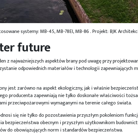
osowane systemy: MB-45, MB-78EI, MB-86 . Projekt: BJK Architekci s
tter future
en z najważniejszych aspektów brany pod uwagę przy projektowani
rzystanie odpowiednich materiałów i technologii zapewniających
ony jest zarówno na aspekt ekologiczny, jak i właśnie bezpieczeń
tego producenta zapewniają nie tylko doskonałe właściwości t
mami przeciwpożarowymi wymaganymi na terenie całego świata.
dnosi się nie tylko do pozostawienia przyszłym pokoleniom funkcj
nia bezpieczeństwa obecnym i przyszłym użytkownikom budownict
w do obowiązujących norm i standardów bezpieczeństwa.