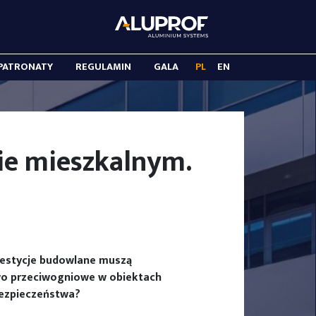
PATRONATY
REGULAMIN
GALA
PL
EN
e mieszkalnym.
westycje budowlane muszą
wo przeciwogniowe w obiektach
bezpieczeństwa?