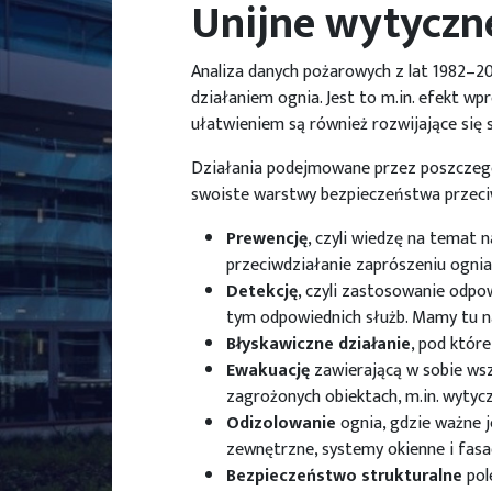
Unijne wytyczn
Analiza danych pożarowych z lat 1982
działaniem ognia. Jest to m.in. efekt w
ułatwieniem są również rozwijające się 
Działania podejmowane przez poszczegó
swoiste warstwy bezpieczeństwa przec
Prewencję
, czyli wiedzę na temat
przeciwdziałanie zaprószeniu ognia
Detekcję
, czyli zastosowanie odpo
tym odpowiednich służb. Mamy tu na
Błyskawiczne
działanie
, pod któr
Ewakuację
zawierającą w sobie wsz
zagrożonych obiektach, m.in. wytycz
Odizolowanie
ognia, gdzie ważne j
zewnętrzne, systemy okienne i fasad
Bezpieczeństwo
strukturalne
pol