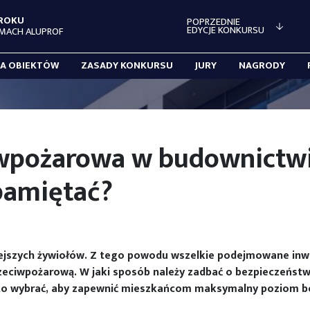
 ROKU
POPRZEDNIE
EDYCJE KONKURSU
MACH ALUPROF
IA OBIEKTÓW
ZASADY KONKURSU
JURY
NAGRODY
wpożarowa w budownictwi
pamiętać?
niejszych żywiołów. Z tego powodu wszelkie podejmowane in
zeciwpożarową. W jaki sposób należy zadbać o bezpieczeńst
rto wybrać, aby zapewnić mieszkańcom maksymalny poziom 