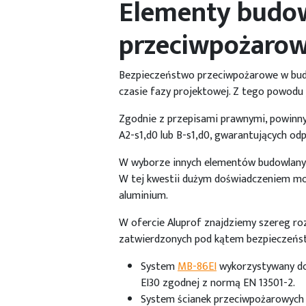
Elementy budow
przeciwpożarow
Bezpieczeństwo przeciwpożarowe w budo
czasie fazy projektowej. Z tego powodu 
Zgodnie z przepisami prawnymi, powinny
A2-s1,d0 lub B-s1,d0, gwarantujących o
W wyborze innych elementów budowlanyc
W tej kwestii dużym doświadczeniem mo
aluminium.
W ofercie Aluprof znajdziemy szereg roz
zatwierdzonych pod kątem bezpieczeńst
System
MB-86EI
wykorzystywany do 
EI30 zgodnej z normą EN 13501-2.
System ścianek przeciwpożarowyc