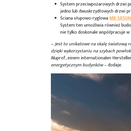
System przeciwpożarowych drzwi 
jedno lub dwuskrzydłowych drzwi p
Ściana słupowo-ryglowa
MB-SR50N 
System ten umożliwia również budo
nie tylko doskonale współpracuje w
–
Jest to unikatowe na skalę światową r
dzięki wykorzystaniu na szybach powło
Aluprof, einem internationalen Herstell
energetycznym budynków
– dodaje.