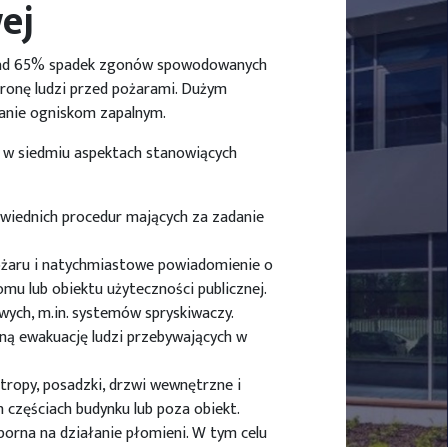
ej
onad 65% spadek zgonów spowodowanych
hronę ludzi przed pożarami. Dużym
łanie ogniskom zapalnym.
 w siedmiu aspektach stanowiących
wiednich procedur mających za zadanie
pożaru i natychmiastowe powiadomienie o
mu lub obiektu użyteczności publicznej.
ych, m.in. systemów spryskiwaczy.
zną ewakuację ludzi przebywających w
tropy, posadzki, drzwi wewnętrzne i
 częściach budynku lub poza obiekt.
porna na działanie płomieni. W tym celu