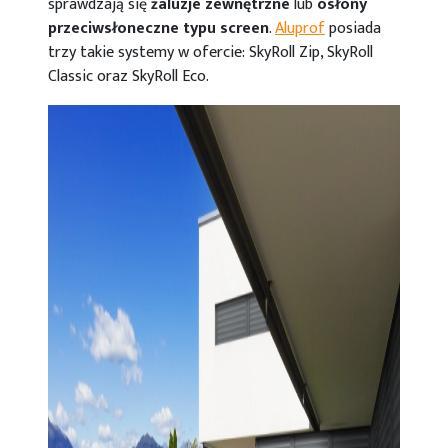
sprawdzają się
żaluzje zewnętrzne
lub
osłony
przeciwsłoneczne typu screen
.
Aluprof
posiada
trzy takie systemy w ofercie: SkyRoll Zip, SkyRoll
Classic oraz SkyRoll Eco.