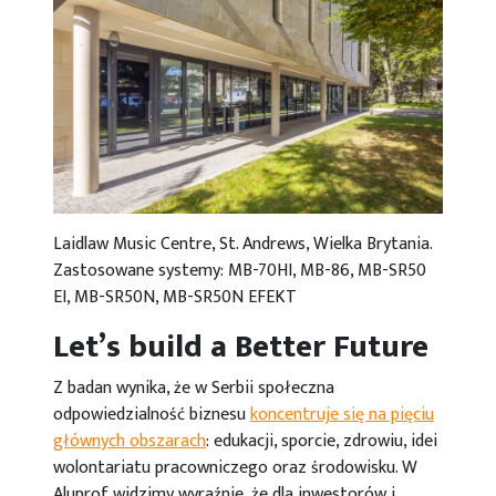
Laidlaw Music Centre, St. Andrews, Wielka Brytania.
Zastosowane systemy: MB-70HI, MB-86, MB-SR50
EI, MB-SR50N, MB-SR50N EFEKT
Let’s build a Better Future
Z badan wynika, że w Serbii społeczna
odpowiedzialność biznesu
koncentruje się na pięciu
głównych obszarach
: edukacji, sporcie, zdrowiu, idei
wolontariatu pracowniczego oraz środowisku. W
Aluprof widzimy wyraźnie, że dla inwestorów i