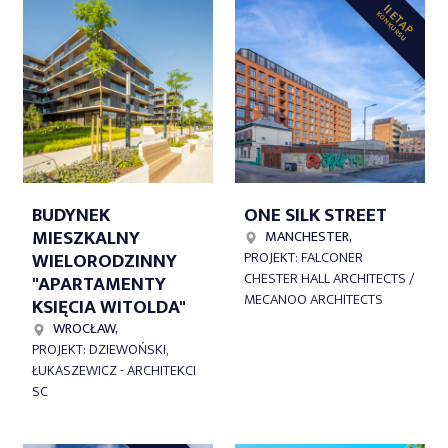
II ETAP
KONKURSU
BUDYNEK
ONE SILK STREET
MIESZKALNY
MANCHESTER,
WIELORODZINNY
PROJEKT: FALCONER
CHESTER HALL ARCHITECTS /
"APARTAMENTY
MECANOO ARCHITECTS
KSIĘCIA WITOLDA"
WROCŁAW,
PROJEKT: DZIEWOŃSKI,
ŁUKASZEWICZ - ARCHITEKCI
SC