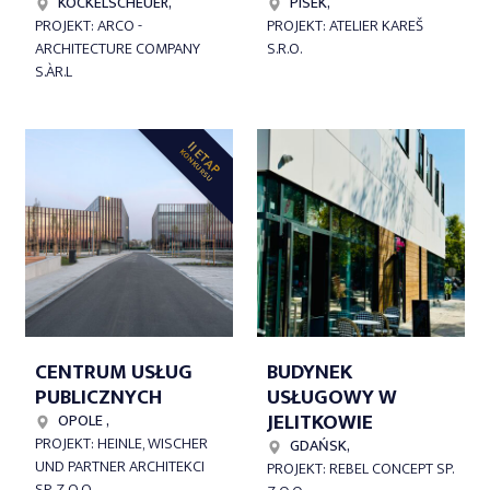
KOCKELSCHEUER,
PÍSEK,
PROJEKT: ARCO -
PROJEKT: ATELIER KAREŠ
ARCHITECTURE COMPANY
S.R.O.
S.ÀR.L
II ETAP
KONKURSU
CENTRUM USŁUG
BUDYNEK
PUBLICZNYCH
USŁUGOWY W
JELITKOWIE
OPOLE ,
PROJEKT: HEINLE, WISCHER
GDAŃSK,
UND PARTNER ARCHITEKCI
PROJEKT: REBEL CONCEPT SP.