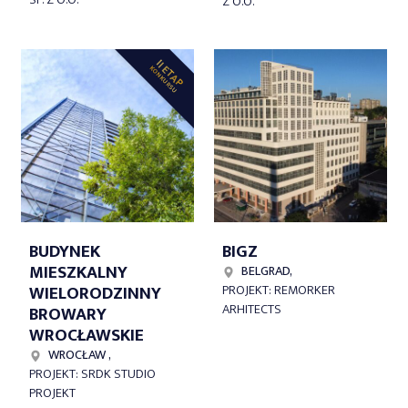
SP. Z O.O.
Z O.O.
II ETAP
KONKURSU
BUDYNEK
BIGZ
MIESZKALNY
BELGRAD,
WIELORODZINNY
PROJEKT: REMORKER
ARHITECTS
BROWARY
WROCŁAWSKIE
WROCŁAW ,
PROJEKT: SRDK STUDIO
PROJEKT