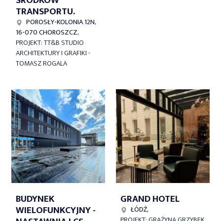
ŚRODKÓW
TRANSPORTU.
POROSŁY-KOLONIA 12N,
16-070 CHOROSZCZ,
PROJEKT: TT&B STUDIO
ARCHITEKTURY I GRAFIKI -
TOMASZ ROGALA
BUDYNEK
GRAND HOTEL
WIELOFUNKCYJNY -
ŁÓDŹ,
PROJEKT: GRAŻYNA GRZYBEK