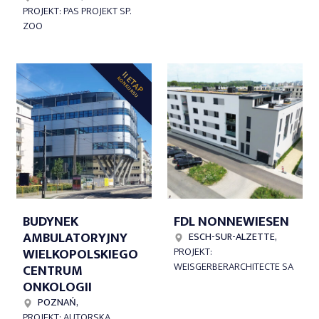
PROJEKT: PAS PROJEKT SP.
ZOO
II ETAP
KONKURSU
BUDYNEK
FDL NONNEWIESEN
AMBULATORYJNY
ESCH-SUR-ALZETTE,
WIELKOPOLSKIEGO
PROJEKT:
WEISGERBERARCHITECTE SA
CENTRUM
ONKOLOGII
POZNAŃ,
PROJEKT: AUTORSKA