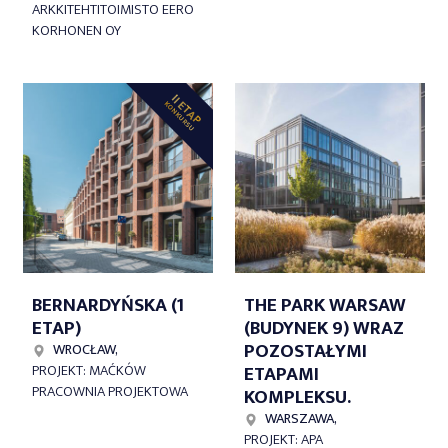
ARKKITEHTITOIMISTO EERO
KORHONEN OY
II ETAP
KONKURSU
BERNARDYŃSKA (1
THE PARK WARSAW
ETAP)
(BUDYNEK 9) WRAZ
POZOSTAŁYMI
WROCŁAW,
ETAPAMI
PROJEKT: MAĆKÓW
PRACOWNIA PROJEKTOWA
KOMPLEKSU.
WARSZAWA,
PROJEKT: APA