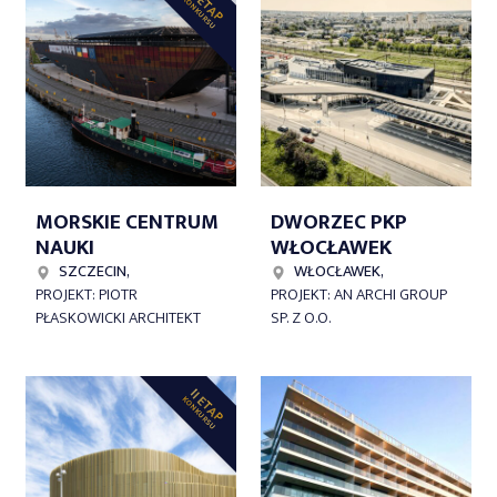
II ETAP
KONKURSU
MORSKIE CENTRUM
DWORZEC PKP
NAUKI
WŁOCŁAWEK
SZCZECIN,
WŁOCŁAWEK,
PROJEKT: PIOTR
PROJEKT: AN ARCHI GROUP
PŁASKOWICKI ARCHITEKT
SP. Z O.O.
II ETAP
KONKURSU