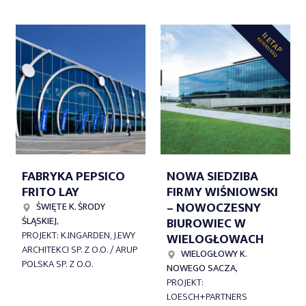
II ETAP
KONKURSU
FABRYKA PEPSICO
NOWA SIEDZIBA
FRITO LAY
FIRMY WIŚNIOWSKI
– NOWOCZESNY
ŚWIĘTE K. ŚRODY
BIUROWIEC W
ŚLĄSKIEJ,
PROJEKT: K.INGARDEN, J.EWY
WIELOGŁOWACH
ARCHITEKCI SP. Z O.O. / ARUP
WIELOGŁOWY K.
POLSKA SP. Z O.O.
NOWEGO SACZA,
PROJEKT:
LOESCH+PARTNERS