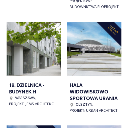
PROJEKTOWE
BUDOWNICTWA FLOPROJEKT
II ETAP
KONKURSU
19. DZIELNICA -
HALA
BUDYNEK H
WIDOWISKOWO-
SPORTOWA URANIA
WARSZAWA,
PROJEKT: JEMS ARCHITEKCI
OLSZTYN,
PROJEKT: URBAN ARCHITECT