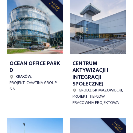
II ETAP
KONKURSU
OCEAN OFFICE PARK
CENTRUM
D
AKTYWIZACJI I
INTEGRACJI
KRAKÓW,
SPOŁECZNEJ
PROJEKT: CAVATINA GROUP
S.A.
GRODZISK MAZOWIECKI,
PROJEKT: TIEPŁOW
PRACOWNIA PROJEKTOWA
II ETAP
KONKURSU