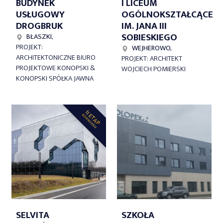
BUDYNEK
I LICEUM
USŁUGOWY
OGÓLNOKSZTAŁCĄCE
DROGBRUK
IM. JANA III
SOBIESKIEGO
BŁASZKI,
PROJEKT:
WEJHEROWO,
ARCHITEKTONICZNE BIURO
PROJEKT: ARCHITEKT
PROJEKTOWE KONOPSKI &
WOJCIECH POMIERSKI
KONOPSKI SPÓŁKA JAWNA
II ETAP
KONKURSU
SELVITA
SZKOŁA