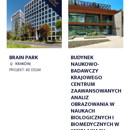
II ETAP
KONKURSU
BRAIN PARK
BUDYNEK
NAUKOWO-
KRAKÓW,
BADAWCZY
PROJEKT: BE DDJM
KRAJOWEGO
CENTRUM
ZAAWANSOWANYCH
ANALIZ
OBRAZOWANIA W
NAUKACH
BIOLOGICZNYCH I
BIOMEDYCZNYCH W