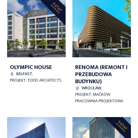
II ETAP
KONKURSU
OLYMPIC HOUSE
RENOMA (REMONT I
PRZEBUDOWA
BELFAST,
BUDYNKU)
PROJEKT: TODD ARCHITECTS
WROCŁAW,
PROJEKT: MAĆKÓW
PRACOWNIA PROJEKTOWA
II ETAP
KONKURSU