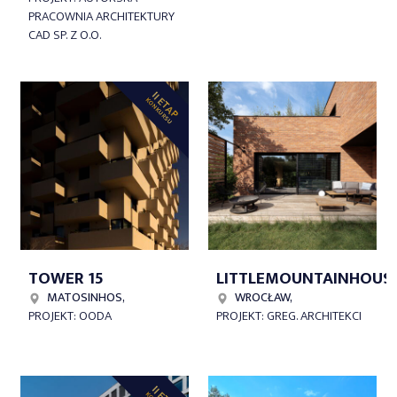
PRACOWNIA ARCHITEKTURY
CAD SP. Z O.O.
II ETAP
KONKURSU
TOWER 15
LITTLEMOUNTAINHOUS
MATOSINHOS,
WROCŁAW,
PROJEKT: OODA
PROJEKT: GREG. ARCHITEKCI