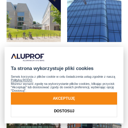
LPP FASHION LAB
OFFICE CENTER
ETAP 2
PROTASIV YAR, 3
GDAŃSK,
KYIV,
Ta strona wykorzystuje pliki cookies
PROJEKT: JEMS ARCHITEKCI
PROJEKT: YUNAKOV
ARCHITECTURE & CONSTR.
Serwis korzysta z plików cookie w celu świadczenia usług zgodnie z naszą
Polityką RODO
.
Możesz wyrazić zgodę na wykorzystanie plików cookies, klikając przycisk
"Akceptuję" lub dostosować zgody do swoich preferencji, wybierając opcję
"Dostosuj".
II ETAP
II ETAP
KONKURSU
KONKURSU
AKCEPTUJĘ
DOSTOSUJ