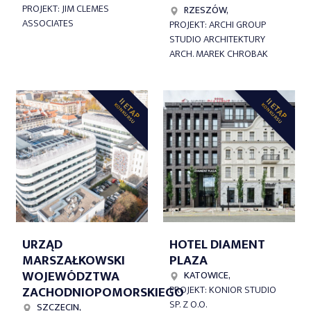
PROJEKT: JIM CLEMES
RZESZÓW,
ASSOCIATES
PROJEKT: ARCHI GROUP
STUDIO ARCHITEKTURY
ARCH. MAREK CHROBAK
II ETAP
II ETAP
KONKURSU
KONKURSU
URZĄD
HOTEL DIAMENT
MARSZAŁKOWSKI
PLAZA
WOJEWÓDZTWA
KATOWICE,
ZACHODNIOPOMORSKIEGO
PROJEKT: KONIOR STUDIO
SP. Z O.O.
SZCZECIN,