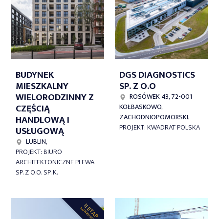
BUDYNEK
DGS DIAGNOSTICS
MIESZKALNY
SP. Z O.O
WIELORODZINNY Z
ROSÓWEK 43, 72-001
CZĘŚCIĄ
KOŁBASKOWO,
ZACHODNIOPOMORSKI,
HANDLOWĄ I
PROJEKT: KWADRAT POLSKA
USŁUGOWĄ
LUBLIN,
PROJEKT: BIURO
ARCHITEKTONICZNE PLEWA
SP. Z O.O. SP. K.
II ETAP
KONKURSU