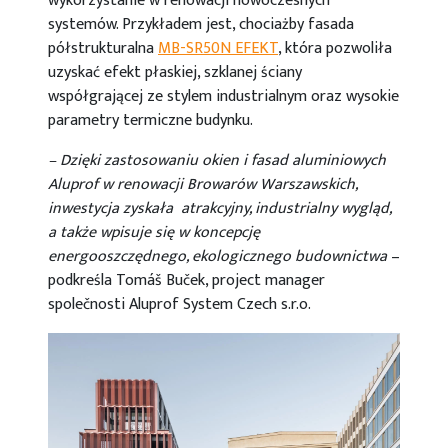
wykorzystanie w renowacji nowoczesnych
systemów. Przykładem jest, chociażby fasada
półstrukturalna
MB-SR50N EFEKT
, która pozwoliła
uzyskać efekt płaskiej, szklanej ściany
współgrającej ze stylem industrialnym oraz wysokie
parametry termiczne budynku.
– Dzięki zastosowaniu okien i fasad aluminiowych
Aluprof w renowacji Browarów Warszawskich,
inwestycja zyskała atrakcyjny, industrialny wygląd,
a także wpisuje się w koncepcję
energooszczędnego, ekologicznego budownictwa
–
podkreśla Tomáš Buček, project manager
společnosti Aluprof System Czech s.r.o.